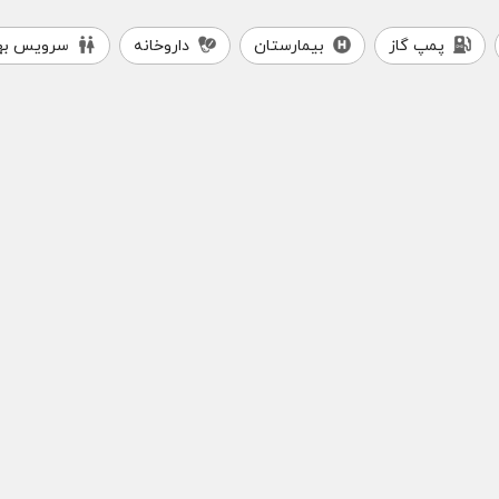
پمپ گاز
بیمارستان
داروخانه
سرویس به
فست فود کندیک
پیتزا میخوش
فست‌فود
فست‌فود