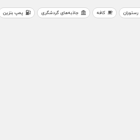
رستوران
کافه
جاذبه‌های گردشگری
پمپ بنزین
رستوران مسلم
فست فود نشاط
رستوران
فست‌فود