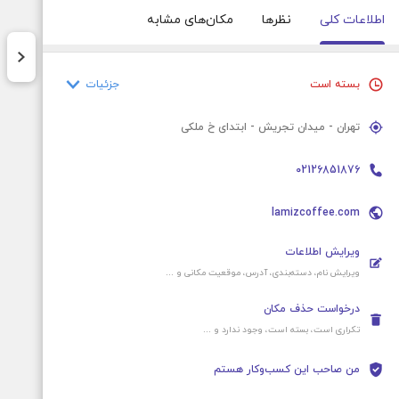
اطلاعات کلی
نظرها
مکان‌های مشابه
جزئیات
بسته است
پنج‌شنبه
۷ صبح – ۱۱:۵۹ شب
تهران - میدان تجریش - ابتدای خ ملکی
جمعه
۷ صبح – ۱۱:۵۹ شب
02126851876
شنبه
۷ صبح – ۱۱:۵۹ شب
یکشنبه
۷ صبح – ۱۱:۵۹ شب
lamizcoffee.com
دوشنبه
۷ صبح – ۱۱:۵۹ شب
ویرایش اطلاعات
سه‌شنبه
۷ صبح – ۱۱:۵۹ شب
ویرایش نام، دسته‌بندی، آدرس، موقعیت‌ مکانی و ...
چهارشنبه
۷ صبح – ۱۱:۵۹ شب
درخواست حذف مکان
تکراری است، بسته است، وجود ندارد و ...
من صاحب این کسب‌و‌کار هستم