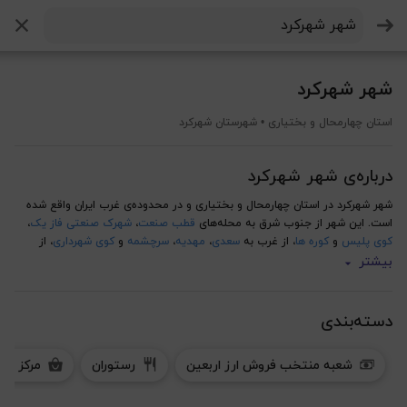
جستجو
شهر شهرکرد
استان چهارمحال و بختیاری • شهرستان شهرکرد
درباره‌ی شهر شهرکرد
شهر شهرکرد در استان چهارمحال و بختیاری و در محدوده‌ی غرب ایران واقع شده
است. این شهر از جنوب شرق به محله‌های
قطب صنعت
،
شهرک صنعتی فاز یک
،
کوی پلیس
و
کوره ها
، از غرب به
سعدی
،
مهدیه
،
سرچشمه
و
کوی شهرداری
، از
جنوب غرب به
شریعتی
،
خواجه نصیر
،
ترمینال آزادی
و
فناوران
، از شرق به
تیپ
بیشتر
چهل و چهار قمر بنی هاشم
،
رحمتیه
و
آموزشکده فنی حرفه ای دخترانه
، از شمال
غرب به
دانشگاه شهرکرد
،
میرآباد غربی
،
چالشتر
و
اشکفتک
، از شمال شرق به
منظریه سی و هشت
،
دانشگاه آزاد
و
منظریه چهل
، از شمال به
منظریه سی و هفت
دسته‌بندی
و از جنوب به
ابوذر
،
فرهنگیان
،
دانش سرا
و
کشاورز
محدود شده است و با شهرهای
نجف آباد
،
تیران
،
رضوانشهر
،
هفشجان
،
جونقان
،
اردل
،
چرمهین
،
فولادشهر
،
زرین
شعبه منتخب فروش ارز اربعین
رستوران
مرکز خر
شهر
،
فرخ شهر
،
فرادنبه
،
بلداجی
،
چادگان
،
بن
،
وردنجان
،
فارسان
،
سورشجان
،
دشتک
،
ناغان
،
گهرو
،
دستنا
،
سامان
،
هوره
و
گرمدره
این شهر دارای محدوده‌ی طرح ترافیک و زوج و فرد نیست و از اماکن مهم این