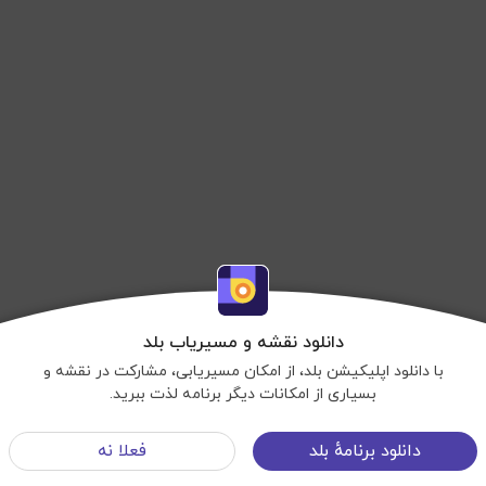
رستوران‌ها
،
بیمارستان‌ها
،
داروخانه‌ها
،
مراکز خرید
و
مراکز معاینه فنی خودرو
را
مشاهده و از طریق
بلد
با آنها ارتباط برقرار کرده و به آنجا مسیریابی کنید.
دانلود نقشه و مسیریاب بلد
با دانلود اپلیکیشن بلد، از امکان مسیریابی، مشارکت در نقشه و
بسیاری از امکانات دیگر برنامه لذت ببرید.
نمایش نقشه
دانلود برنامهٔ بلد
فعلا نه
شرایط استفاده
©OpenStreetMap
منوی سایت
©Balad