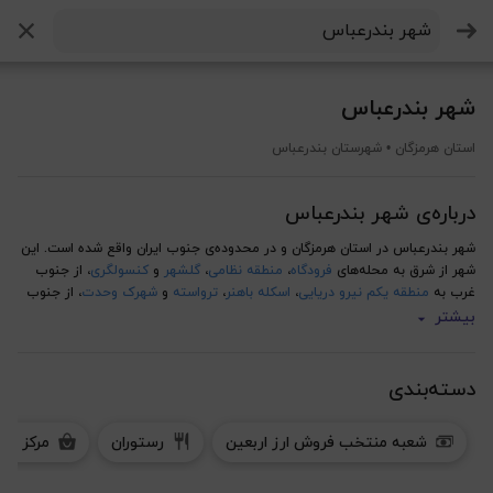
جستجو
شهر بندرعباس
استان هرمزگان • شهرستان بندرعباس
درباره‌ی شهر بندرعباس
شهر بندرعباس در استان هرمزگان و در محدوده‌ی جنوب ایران واقع شده است. این
شهر از شرق به محله‌های
فرودگاه
،
منطقه نظامی
،
گلشهر
و
کنسولگری
، از جنوب
غرب به
منطقه یکم نیرو دریایی
،
اسکله باهنر
،
ترواسته
و
شهرک وحدت
، از جنوب
به
سورو
، از جنوب شرق به
پشت شهر
،
حسین آباد
،
قلعه شاهی
و
سه راه جهانبار
و
بیشتر
از شمال به
شهرک راه آهن
محدود شده است و با شهرهای
جزیره لارک
،
قشم
،
هرمز
،
درگهان
،
رمکان
،
سوزا
،
تخت
،
قلعه قاضی
و
تازیان پایین
این شهر دارای محدوده‌ی طرح ترافیک و زوج و فرد نیست و از اماکن مهم این
دسته‌بندی
شهر می‌توان به
مجتمع تجاری سیتی سنتر
،
رستوران بادگیران
،
پارک تفریحی جهاد
،
بازار لاریها
،
پارک
،
پارک جنگلی
،
رستوران دریایی بندر
،
رستوران فانوس
،
بوستان
شعبه منتخب فروش ارز اربعین
رستوران
مرکز خر
ولایت
و
رستوران دریایی سامکو
شما می‌توانید نقشه کامل شهر بندرعباس به همراه تمام جزئیات از جمله اطلاعات
محله‌ها، میدان‌ها، خیابان‌های اصلی، ایستگاه‌های
تاکسی
این شهر و لیست تمام