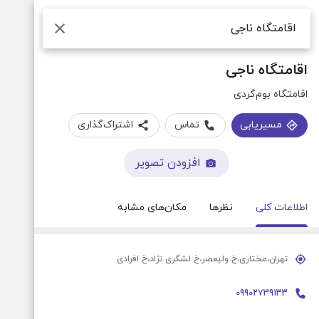
جستجو
اقامتگاه ناجی
اقامتگاه بوم‌گردی
مسیریابی
تماس
اشتراک‌گذاری
افزودن تصویر
اطلاعات کلی
نظرها
مکان‌های مشابه
تهران،مختاری،خ ولیعصر،خ لشگری نژاد،خ افرادی
09902739133