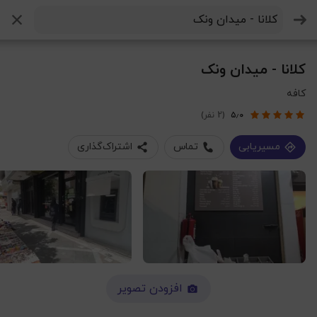
جستجو
کلانا - میدان ونک
کافه
۵٫۰
(2 نفر)
مسیریابی
تماس
اشتراک‌گذاری
افزودن تصویر