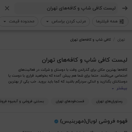
جستجو
همه فیلترها
مرتب کردن براساس
محدوده قیمت
لیست کافی شاپ و کافه‌های تهران
/
تهران
کافی شاپ و کافه‌های تهران
لیست کافی شاپ و کافه‌های تهران
کافه‌ها بهترین مکان برای گذراندن وقت با دوستان و شرکت در فعالیت‌های
اجتماعی می‌باشند. حتما برای شما هم پیش آمده که بخواهید قراری با دوست یا
دوستانتان بگذارید و اندکی سردرگم باشید که کجا باید بروید. خب یکی از بهترین
گزینه‌های برای گذراندن وقت کافه است. در کافه‌ها شما می‌توانید با خیال راحت به
بیشتر
صحبت بپردازید و در فضایی نیمه خصوصی از معاشرت با دیگران لذت ببرید. علاوه
بر این غذاهایی که کافه‌ها آماده می‌کنند در بیشتر موارد بسیار خوشمزه‌تر و
رستوران‌های تهران
فست‌فود‌های تهران
بستنی فروشی و آبمیوه فروشی
لذیذتر از مشابه‌های رستورانی یا فست فود شان می‌باشد چرا که اکثر کافه‌ ها
آشپزهای مخصوص و حرفه‌ای استخدام می‌کنند و اهمیت زیادی به کیفیت
قهوه فروشی لویال(مهربنیس)
اما این تمام فایده‌ای که یک کافه می‌تواند داشته باشد نیست. بعضی از کافه‌ها به
ارائه خدمات دیگری هم مشغولند. مثلا در سال‌های اخیر کافه های بازی‌ای باز