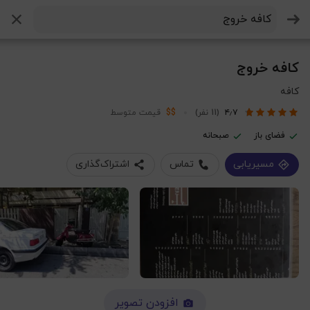
جستجو
کافه خروج
کافه
۴٫۷
(11 نفر)
$$
قیمت متوسط
فضای باز
صبحانه
مسیریابی
تماس
اشتراک‌گذاری
افزودن تصویر