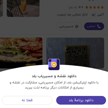
۴٫۹
(8 نفر)
آگهی
کارگر شمالی، بعد ازنصرت
تماس
مسیریابی
ویکافه
دانلود نقشه و مسیریاب بلد
با دانلود اپلیکیشن بلد، از امکان مسیریابی، مشارکت در نقشه و
۴٫۱
(38 نفر)
بسیاری از امکانات دیگر برنامه لذت ببرید.
کافه
تهران، خیابان انقلاب، خیابان فلسطین، تقاطع خ نایبی
نمایش نقشه
دانلود برنامهٔ بلد
فعلا نه
مناسب برای تولد
شرایط استفاده
©OpenStreetMap
منوی سایت
©Balad