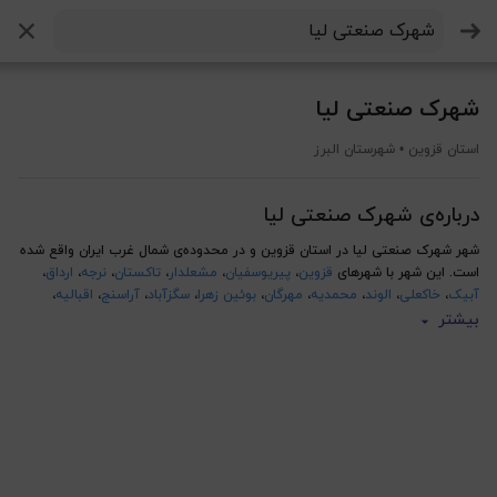
جستجو
شهرک صنعتی لیا
استان قزوین • شهرستان البرز
درباره‌ی شهرک صنعتی لیا
شهر شهرک صنعتی لیا در استان قزوین و در محدوده‌ی شمال غرب ایران واقع شده
است. این شهر با شهرهای
قزوین
،
پیریوسفیان
،
مشعلدار
،
تاکستان
،
نرجه
،
ارداق
،
آبیک
،
خاکعلی
،
الوند
،
محمدیه
،
مهرگان
،
بوئین زهرا
،
سگزآباد
،
آراسنج
،
اقبالیه
،
محمود آباد نمونه
،
کوهین
،
اسفرورین
،
شال
و
دانسفهان
بیشتر
این شهر دارای محدوده‌ی طرح ترافیک و زوج و فرد نیست و از اماکن مهم این
شهر می‌توان به
رستوران زیتون
شما می‌توانید نقشه کامل شهر شهرک صنعتی لیا به همراه تمام جزئیات از جمله
اطلاعات محله‌ها، میدان‌ها، خیابان‌های اصلی این شهر را مشاهده و از طریق
بلد
با
آنها ارتباط برقرار کرده و به آنجا مسیریابی کنید.