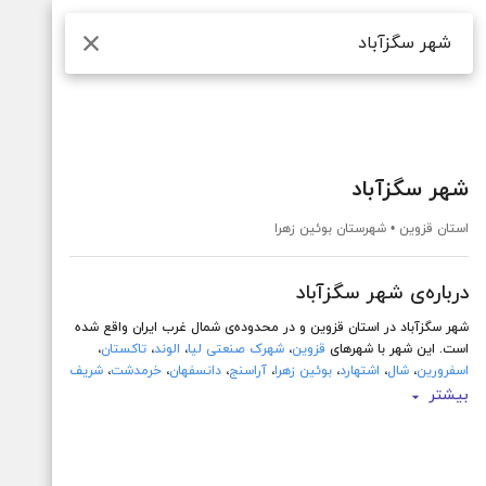
جستجو
شهر سگزآباد
استان قزوین • شهرستان بوئین زهرا
درباره‌ی شهر سگزآباد
شهر سگزآباد در استان قزوین و در محدوده‌ی شمال غرب ایران واقع شده
است. این شهر با شهرهای
قزوین
،
شهرک صنعتی لیا
،
الوند
،
تاکستان
،
اسفرورین
،
شال
،
اشتهارد
،
بوئین زهرا
،
آراسنج
،
دانسفهان
،
خرمدشت
،
شریف
آباد
،
عصمت آباد
،
خاکعلی
و
رازقان
بیشتر
این شهر دارای محدوده‌ی طرح ترافیک و زوج و فرد نیست و از اماکن
مهم این شهر می‌توان به
پارک
،
پارک
،
پارک
،
پارک
،
بوستان سیمرغ
و
رستوران ماهان
شما می‌توانید نقشه کامل شهر سگزآباد به همراه تمام جزئیات از جمله