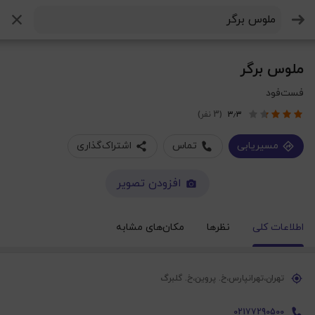
جستجو
ملوس برگر
فست‌فود
۳٫۳
(3 نفر)
مسیریابی
تماس
اشتراک‌گذاری
افزودن تصویر
اطلاعات کلی
نظرها
مکان‌های مشابه
تهران،تهرانپارس،خ. پروین،خ. گلبرگ
02177290500