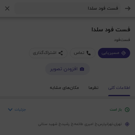
جستجو
فست فود سلدا
فست‌فود
مسیریابی
تماس
اشتراک‌گذاری
افزودن تصویر
اطلاعات کلی
نظرها
مکان‌های مشابه
جزئیات
باز است
یکشنبه
کل روز باز است
تهران،تهرانپارس،خ امیری طائمه،خ رشید،خ شهید ستانی
دوشنبه
کل روز باز است