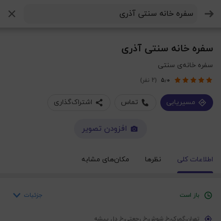
جستجو
سفره خانه سنتی آذری
سفره خانه‌ی سنتی
۵٫۰
(2 نفر)
مسیریابی
تماس
اشتراک‌گذاری
افزودن تصویر
اطلاعات کلی
نظرها
مکان‌های مشابه
جزئیات
باز است
یکشنبه
۶ صبح – ۱۱:۵۹ شب
تهران،گمرک،خ شوش،خ رجعتی،خ دل پیشه