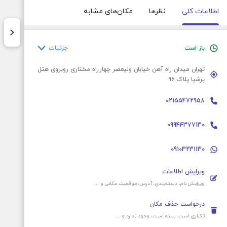
اطلاعات کلی
نظرها
مکان‌های مشابه
جزئیات
باز است
تهران میدان راه آهن خیابان ولیعصر چهارراه مختاری روبروی هتل
یکشنبه
۷ صبح – ۱۱:۵۹ شب
پرشیا پلاک ۹۶
دوشنبه
۷ صبح – ۱۱:۵۹ شب
02155472958
سه‌شنبه
۷ صبح – ۱۱:۵۹ شب
چهارشنبه
۷ صبح – ۱۱:۵۹ شب
09944377130
پنج‌شنبه
۷ صبح – ۱۱:۵۹ شب
09103231130
جمعه
۷ صبح – ۱۱:۵۹ شب
شنبه
۷ صبح – ۱۱:۵۹ شب
ویرایش اطلاعات
ویرایش نام، دسته‌بندی، آدرس، موقعیت‌ مکانی و ...
درخواست حذف مکان
تکراری است، بسته است، وجود ندارد و ...