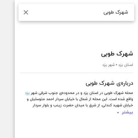
جستجو
شهرک طوبی
استان یزد • شهر یزد
درباره‌ی شهرک طوبی
محله شهرک طوبی در استان یزد و در محدوده‌ی جنوب شرقی شهر
یزد
واقع شده است. این محله از شمال با خیابان سردار احمد متوسلیان و
خیابان شهید کندلی، از شرق با میدان حضرت زینب و بلوار سردار
میرحسینی، از جنوب با بلوار شهید جعفرزاده و از غرب با بلوار دفاع
بیشتر
مقدس و میدان پارالمپیک محدود شده است و با محله‌های ‌
پادگان شهید
صدوقی
،
صدا و سیما
،
شهرک اندیشه غدیر
،
شهرک اندیشه
،
پست برق
،
میوه تره بار
،
فراز
از اماکن مهم این محله می‌توان به
بوستان ریحان