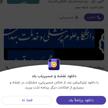
آگهی
یزد،خرمشاه،بلوار طالقانی،کلینیک
خاتم الانبیا ، طبقه سوم
تماس
مسیریابی
بیمارستان شهید صدوقی
دانلود نقشه و مسیریاب بلد
۴٫۵
(65 نفر)
با دانلود اپلیکیشن بلد، از امکان مسیریابی، مشارکت در نقشه و
بیمارستان
بسیاری از امکانات دیگر برنامه لذت ببرید.
یزد،قندی،بلوار دفاع مقدس،بلوار ابن سینا
نمایش نقشه
دانلود برنامهٔ بلد
فعلا نه
بیمارستان شهدای کارگر تامین اجتماعی
شرایط استفاده
©OpenStreetMap
منوی سایت
©Balad