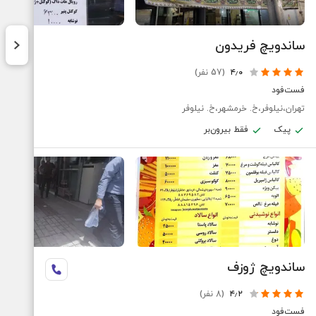
ساندویچ فریدون
۴٫۰
(57 نفر)
فست‌فود
تهران،نیلوفر،خ. خرمشهر،خ. نیلوفر
پیک
فقط بیرون‌بر
ساندویچ ژوزف
۴٫۲
(8 نفر)
فست‌فود