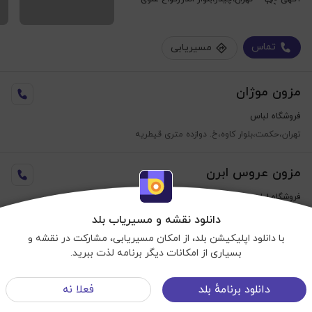
تماس
مسیریابی
مزون موژان
فروشگاه لباس
تهران،حکمت،بلوار کاوه،خ. دوازده متری قیطریه
مزون عروس ابرن
فروشگاه لباس
تهران،حکمت،خ. کریمی،خ. فیروزآبادی
دانلود نقشه و مسیریاب بلد
فروشگاه لباس عروس
با دانلود اپلیکیشن بلد، از امکان مسیریابی، مشارکت در نقشه و
بسیاری از امکانات دیگر برنامه لذت ببرید.
مسیح‌زاد
نمایش نقشه
دانلود برنامهٔ بلد
فعلا نه
فروشگاه لباس
شرایط استفاده
©OpenStreetMap
منوی سایت
©Balad