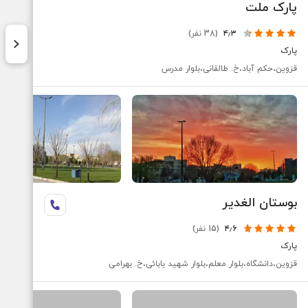
پارک ملت
۴٫۳
(38 نفر)
پارک
قزوین،حکم آباد،خ. طالقانی،بلوار مدرس
بوستان الغدیر
۴٫۶
(15 نفر)
پارک
قزوین،دانشگاه،بلوار معلم،بلوار شهید بابائی،خ. بهرامی