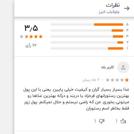
نظرات
چلوکباب البرز
جستجو
۵
۳٫۵
۴
۳
۲
۶۲
رأی
۱
کاربر بلد
۶ ماه پیش
غذا‌‎​‎‎​ بسیار بسیار گران و کیفیت خیلی پایین. یعنی با این پول
بهترین‌‎‌​‌​ رستورانهای فرحزاد یا دربند و درکه بهترین غذاها رو
میتونی بخوری. من‌‎​‎‏‏ که راضی نیستم و حلال نمیکنم. پول زور
فقط بخاطر اسم رستوران
1
1