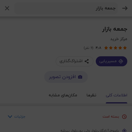
جستجو
جمعه بازار
مرکز خرید
۴٫۸
(6 نفر)
مسیریابی
اشتراک‌گذاری
افزودن تصویر
اطلاعات کلی
نظرها
مکان‌های مشابه
جزئیات
بسته است
شنبه
۸ صبح – ۸ شب
یاسوج،آزادگان،بلوار ولی پور،بلوار پیرشه